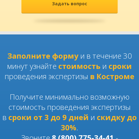
Задать вопрос
Заполните форму
и в течение 30
минут узнайте
стоимость
и
сроки
проведения экспертизы
в Костроме
Получите минимально возможную
стоимость проведения экспертизы
в
сроки от 3 до 9 дней
и
скидку до
30%
.
Звоните
8 (800) 775-34-41
-