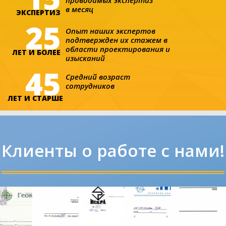
в месяц
ЭКСПЕРТИЗ
25
Опыт наших экспертов

подтвержден их стажем в

области проектирования и

ЛЕТ И БОЛЕЕ
изысканий
45
Средний возраст

сотрудников
ЛЕТ И СТАРШЕ
Клиенты о работе с нами!